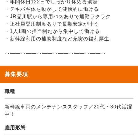
・年間休日122日でしっかり休める環境
・テキパキ体を動かして健康的に働ける
・JR品川駅から専用バスありで通勤ラクラク
・正社員登用制度ありで長期安定が叶う
・1人1両の担当制だから集中して働ける
・新幹線利用の補助制度など充実の福利厚生
･･━━･･━━･･━━･･━━･･━━･･━━･･
募集要項
職種
新幹線車両のメンテナンススタッフ／20代・30代活躍
中！
雇用形態