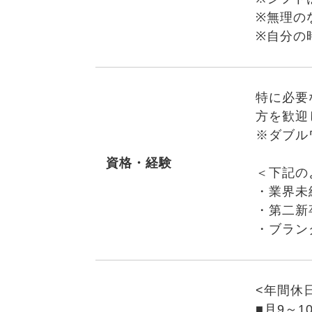
※無理の
※自分の
特に必要
方を歓迎
※ダブル
資格・経験
＜下記の
・業界未
・第二新
・ブラン
<年間休日
■月9～1