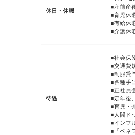
■産前産
休日・休暇
■育児休
■有給休
■介護休
■社会保
■交通費
■制服貸
■各種手
■正社員
待遇
■定年後
■育児・
■人間ド
■インフ
■「ベネ