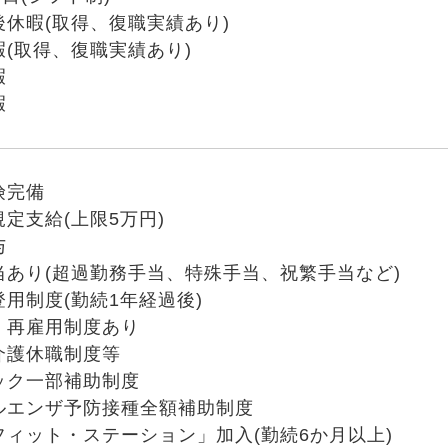
後休暇(取得、復職実績あり)
暇(取得、復職実績あり)
暇
暇
険完備
規定支給(上限5万円)
与
当あり(超過勤務手当、特殊手当、祝繁手当など)
登用制度(勤続1年経過後)
、再雇用制度あり
介護休職制度等
ック一部補助制度
ルエンザ予防接種全額補助制度
フィット・ステーション」加入(勤続6か月以上)