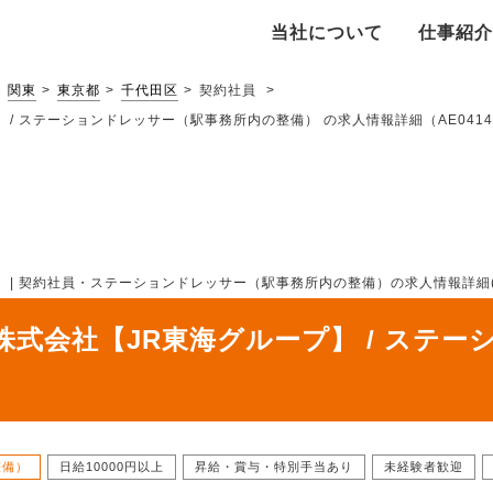
当社について
仕事紹介
関東
東京都
千代田区
契約社員
/ ステーションドレッサー（駅事務所内の整備） の求人情報詳細（AE04143
 契約社員・ステーションドレッサー（駅事務所内の整備）の求人情報詳細(東京都 千
式会社【JR東海グループ】 / ステー
整備）
日給10000円以上
昇給・賞与・特別手当あり
未経験者歓迎