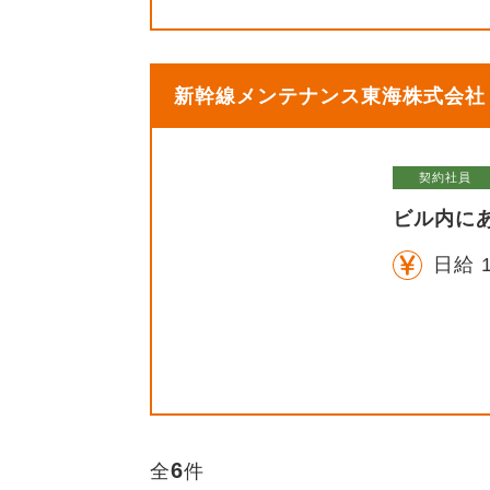
新幹線メンテナンス東海株式会社【
契約社員
ビル内に
日給 1
6
全
件