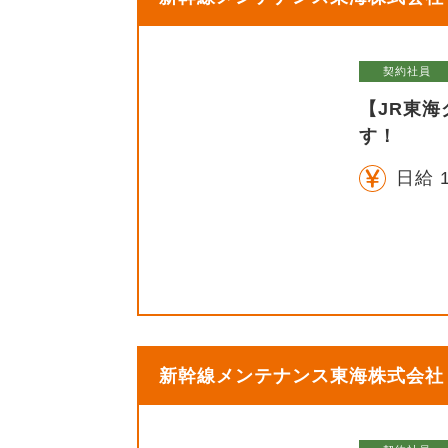
契約社員
【JR東
す！
日給 1
新幹線メンテナンス東海株式会社【